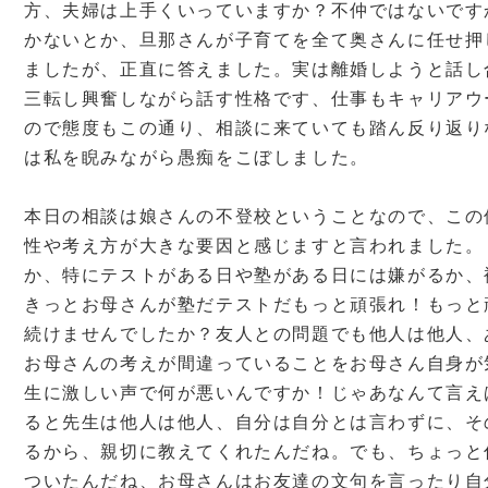
方、夫婦は上手くいっていますか？不仲ではないです
かないとか、旦那さんが子育てを全て奥さんに任せ押
ましたが、正直に答えました。実は離婚しようと話し
三転し興奮しながら話す性格です、仕事もキャリアウ
ので態度もこの通り、相談に来ていても踏ん反り返り
は私を睨みながら愚痴をこぼしました。
本日の相談は娘さんの不登校ということなので、この
性や考え方が大きな要因と感じますと言われました。
か、特にテストがある日や塾がある日には嫌がるか、
きっとお母さんが塾だテストだもっと頑張れ！もっと
続けませんでしたか？友人との問題でも他人は他人、
お母さんの考えが間違っていることをお母さん自身が
生に激しい声で何が悪いんですか！じゃあなんて言え
ると先生は他人は他人、自分は自分とは言わずに、そ
るから、親切に教えてくれたんだね。でも、ちょっと
ついたんだね、お母さんはお友達の文句を言ったり自