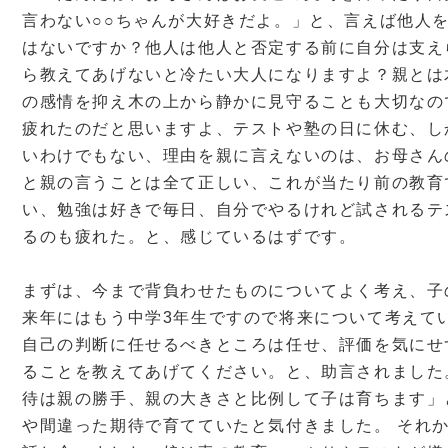
言わない○○ちゃんが大好きだよ。」と、言えば他人
はないですか？他人は他人と否定する前に自分は支え
ら教えてあげないと冷たい大人になりますよ？親とは
の感情を抑え木の上から静かに見守ることも大切なの
疲れたのだと思いますよ、テストや塾の日に休む、し
いわけでもない、理由を親に言えないのは、お母さん
と親の言うことは全て正しい、これが当たり前の教育
い、勉強は好きで毎日、自分でやるけれど試されるテ
るのも疲れた。と、感じているはずです。
まずは、今まで背負わせたものについてよく考え、子
来年にはもう中学3年生ですので将来について考えて
自己の判断に任せるべきところは任せ、評価を気にせ
ることを教えてあげてください。と、助言されました
待は親の勝手、親の大きさと比例して子は育ちます」
や間違った期待で育てていたと気付きました。 それ