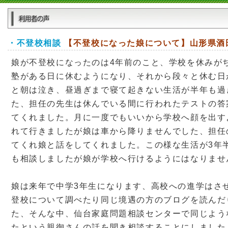
・不登校相談
【不登校になった娘について】山形県酒
娘が不登校になったのは4年前のこと、学校を休みが
塾がある日に休むようになり、それから段々と休む日
と朝は泣き、昼過ぎまで寝て起きない生活が半年も過
た、担任の先生は休んでいる間に行われたテストの答
てくれました。月に一度でもいいから学校へ顔を出す
れて行きましたが娘は車から降りませんでした、担任
てくれ娘と話をしてくれました。この様な生活が3年
も相談しましたが娘が学校へ行けるようにはなりませ
娘は来年で中学3年生になります、高校への進学はさ
登校について調べたり同じ境遇の方のブログを読んだ
た、そんな中、仙台家庭問題相談センターで同じよう
たという親御さんの話を聞き相談することにしました